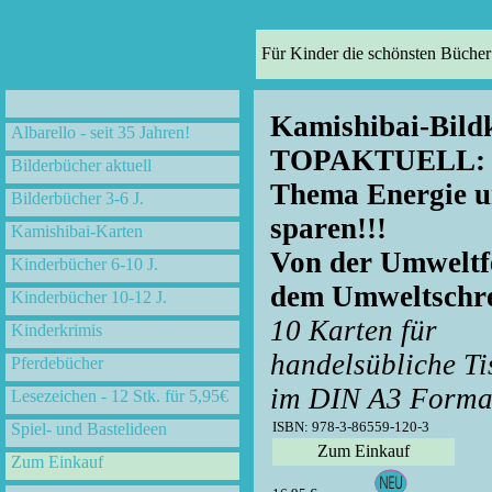
Für Kinder die schönsten Bücher
Kamishibai-Bild
Albarello - seit 35 Jahren!
TOPAKTUELL:
Bilderbücher aktuell
Thema Energie 
Bilderbücher 3-6 J.
sparen!!!
Kamishibai-Karten
Von der Umweltf
Kinderbücher 6-10 J.
dem Umweltschr
Kinderbücher 10-12 J.
10 Karten für
Kinderkrimis
handelsübliche Ti
Pferdebücher
im DIN A3 Forma
Lesezeichen - 12 Stk. für 5,95€
ISBN: 978-3-86559-120-3
Spiel- und Bastelideen
Zum Einkauf
Zum Einkauf