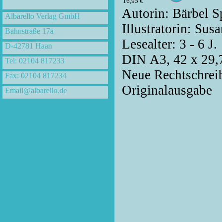
16,95 €
Autorin: Bärbel S
Albarello Verlag GmbH
Illustratorin: Sus
Bahnstraße 17a
Lesealter: 3 - 6 J.
D-42781 Haan
DIN A3, 42 x 29,
Tel: 02104 817233
Neue Rechtschrei
Fax: 02104 817234
Originalausgabe
Email@albarello.de