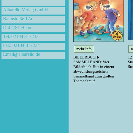
Albarello Verlag GmbH
Bahnstraße 17a
D-42781 Haan
Tel: 02104 817233
Fax: 02104 817234
mehr Info
m
Email@albarello.de
BILDERBUCH-
12 
SAMMELBAND: Vier
Str
Bilderbuch-Hits in einem
St
abwechslungsreichen
Sammelband zum großen
Thema Streit!