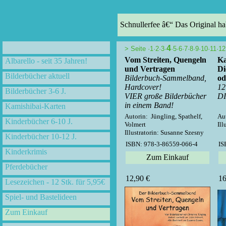
Schnullerfee â€“ Das Original ha
4
>
Seite ·
1
·
2
·
3
·
·
5
·
6
·
7
·
8
·
9
·
10
·
11
·
12
Vom Streiten, Quengeln
Ka
Albarello - seit 35 Jahren!
und Vertragen
Di
Bilderbücher aktuell
Bilderbuch-Sammelband,
od
Hardcover!
12
Bilderbücher 3-6 J.
VIER große Bilderbücher
DI
in einem Band!
Kamishibai-Karten
Autorin: Jüngling, Spathelf,
Aut
Kinderbücher 6-10 J.
Volmert
Ill
Illustratorin: Susanne Szesny
Kinderbücher 10-12 J.
ISBN: 978-3-86559-066-4
IS
Kinderkrimis
Zum Einkauf
Pferdebücher
12,90 €
16
Lesezeichen - 12 Stk. für 5,95€
Spiel- und Bastelideen
Zum Einkauf